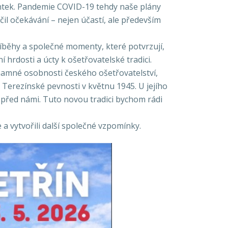
entek. Pandemie COVID-19 tehdy naše plány
edčil očekávání – nejen účastí, ale především
říběhy a společné momenty, které potvrzují,
hrdosti a úcty k ošetřovatelské tradici.
znamné osobnosti českého ošetřovatelství,
Terezínské pevnosti v květnu 1945. U jejího
li před námi. Tuto novou tradici bychom rádi
 a vytvořili další společné vzpomínky.