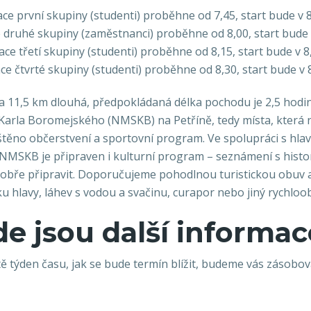
ace první skupiny (studenti) proběhne od 7,45, start bude v 8
 druhé skupiny (zaměstnanci) proběhne od 8,00, start bude 
ace třetí skupiny (studenti) proběhne od 8,15, start bude v 8
ce čtvrté skupiny (studenti) proběhne od 8,30, start bude v 
ca 11,5 km dlouhá, předpokládaná délka pochodu je 2,5 hod
 Karla Boromejského (NMSKB) na Petříně, tedy místa, která
ajištěno občerstvení a sportovní program. Ve spolupráci s h
 NMSKB je připraven i kulturní program – seznámení s hist
 dobře připravit. Doporučujeme pohodlnou turistickou obuv 
 hlavy, láhev s vodou a svačinu, curapor nebo jiný rychloo
de jsou další informac
ě týden času, jak se bude termín blížit, budeme vás zásobova