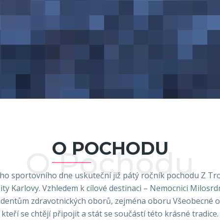
O POCHODU
O Pochodu
kého sportovního dne uskuteční již pátý ročník pochodu Z Tr
ity Karlovy. Vzhledem k cílové destinaci – Nemocnici Milosrd
udentům zdravotnických oborů, zejména oboru Všeobecné oš
kteří se chtějí připojit a stát se součástí této krásné tradice.