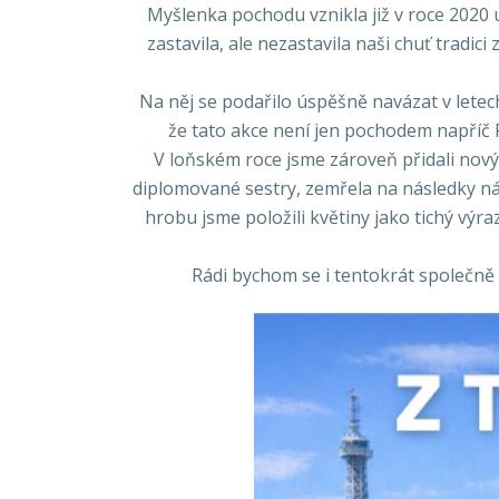
Myšlenka pochodu vznikla již v roce 2020
zastavila, ale nezastavila naši chuť tradici
Na něj se podařilo úspěšně navázat v letec
že tato akce není jen pochodem napříč P
V loňském roce jsme zároveň přidali nový
diplomované sestry, zemřela na následky ná
hrobu jsme položili květiny jako tichý výra
Rádi bychom se i tentokrát společně v