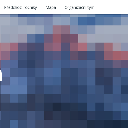
Předchozí ročníky
Mapa
Organizační tým
n