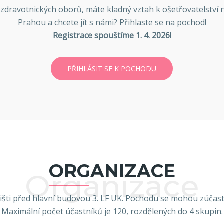
zdravotnických oborů, máte kladný vztah k ošetřovatelstv
Prahou a chcete jít s námi? Přihlaste se na pochod!
Registrace spouštíme 1. 4. 2026!
PŘIHLÁSIT SE K POCHODU
ORGANIZACE
Organizace
šti před hlavní budovou 3. LF UK. Pochodu se mohou zúčastn
Maximální počet účastníků je 120, rozdělených do 4 skupin.