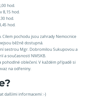
,00 hod.
v 8,15 hod.
,30 hod.
8,45 hod.
in. Cílem pochodu jsou zahrady Nemocnice
 nejsou běžně dostupná.
lavní sestrou Mgr. Dobromilou Sukupovou a
orií a současností NMSKB.
a pohodlné oblečení. V každém případě si
bvaz na odřeniny.
e?
t dalšími informacemi :-)