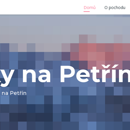
Domů
O pochodu
ky na Petří
 na Petřín