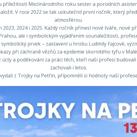
 u příležitosti Mezinárodního roku sester a porodních asist
 založit. V roce 2022 se tak uskutečnil první ročník, který př
atmosférou.
h 2023, 2024 i 2025. Každý ročník přinesl nové tváře, nové p
rahou, ale i symbolickým vyjádřením sounáležitosti, profesní 
 symbolický prvek – zastavení u hrobu Ludmily Fajcové, vý
kazy při záchraně vězňů za epidemie skvrnitého tyfu v Malé 
z úcty a poděkování za práci těch, kteří naši profesi budova
zachovali i letos.
ydali z Trojky na Petřín, připomněli si hodnoty naší profese